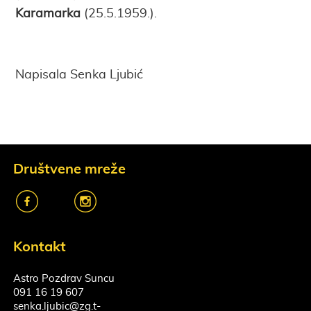
Karamarka
(25.5.1959.).
Napisala Senka Ljubić
Društvene mreže
k
o
Kontakt
Astro Pozdrav Suncu
091 16 19 607
senka.ljubic@zg.t-