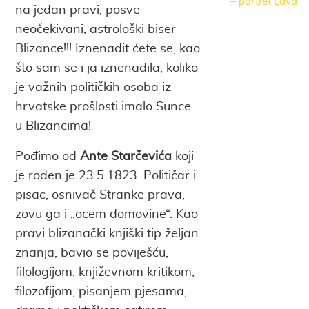
– portret Lava
na jedan pravi, posve
neočekivani, astrološki biser –
Blizance!!! Iznenadit ćete se, kao
što sam se i ja iznenadila, koliko
je važnih političkih osoba iz
hrvatske prošlosti imalo Sunce
u Blizancima!
Pođimo od
Ante Starčevića
koji
je rođen je 23.5.1823. Političar i
pisac, osnivač Stranke prava,
zovu ga i „ocem domovine“. Kao
pravi blizanački knjiški tip željan
znanja, bavio se poviješću,
filologijom, književnom kritikom,
filozofijom, pisanjem pjesama,