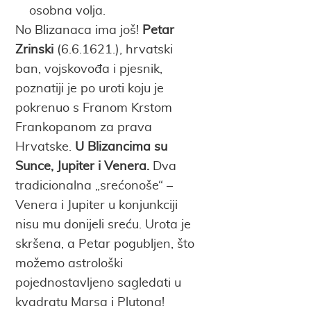
osobna volja.
No Blizanaca ima još!
Petar
Zrinski
(6.6.1621.), hrvatski
ban, vojskovođa i pjesnik,
poznatiji je po uroti koju je
pokrenuo s Franom Krstom
Frankopanom za prava
Hrvatske.
U Blizancima su
Sunce, Jupiter i Venera.
Dva
tradicionalna „srećonoše“ –
Venera i Jupiter u konjunkciji
nisu mu donijeli sreću. Urota je
skršena, a Petar pogubljen, što
možemo astrološki
pojednostavljeno sagledati u
kvadratu Marsa i Plutona!