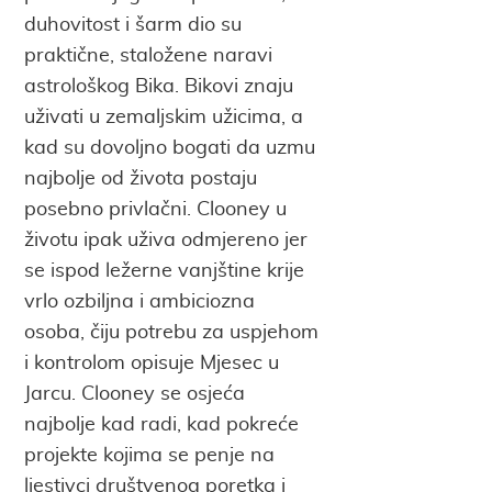
duhovitost i šarm dio su
praktične, staložene naravi
astrološkog Bika. Bikovi znaju
uživati u zemaljskim užicima, a
kad su dovoljno bogati da uzmu
najbolje od života postaju
posebno privlačni. Clooney u
životu ipak uživa odmjereno jer
se ispod ležerne vanjštine krije
vrlo ozbiljna i ambiciozna
osoba, čiju potrebu za uspjehom
i kontrolom opisuje Mjesec u
Jarcu. Clooney se osjeća
najbolje kad radi, kad pokreće
projekte kojima se penje na
ljestivci društvenog poretka i