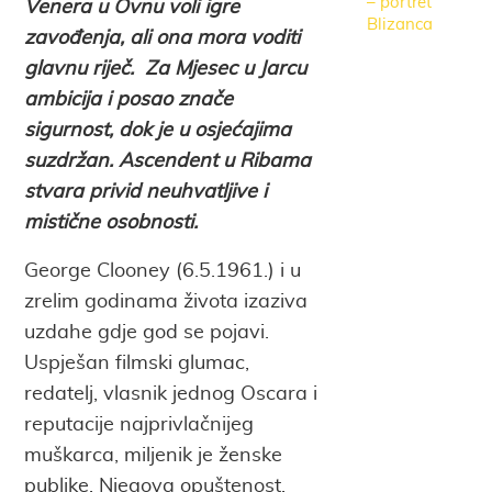
– portret
Venera u Ovnu voli igre
Blizanca
zavođenja, ali ona mora voditi
glavnu riječ.
Za Mjesec u Jarcu
ambicija i posao znače
sigurnost, dok je u osjećajima
suzdržan.
Ascendent u Ribama
stvara privid neuhvatljive i
mistične osobnosti.
George Clooney (6.5.1961.) i u
zrelim godinama života izaziva
uzdahe gdje god se pojavi.
Uspješan filmski glumac,
redatelj, vlasnik jednog Oscara i
reputacije najprivlačnijeg
muškarca, miljenik je ženske
publike. Njegova opuštenost,