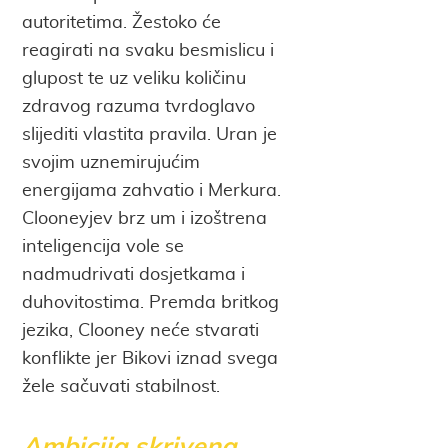
autoritetima. Žestoko će
reagirati na svaku besmislicu i
glupost te uz veliku količinu
zdravog razuma tvrdoglavo
slijediti vlastita pravila. Uran je
svojim uznemirujućim
energijama zahvatio i Merkura.
Clooneyjev brz um i izoštrena
inteligencija vole se
nadmudrivati dosjetkama i
duhovitostima. Premda britkog
jezika, Clooney neće stvarati
konflikte jer Bikovi iznad svega
žele sačuvati stabilnost.
Ambicija skrivena