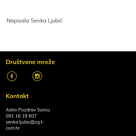
Napisala Senka Ljubić
Društvene mreže
k
o
Kontakt
Astro Pozdrav Suncu
091 16 19 607
senka.ljubic@zg.t-
com.hr