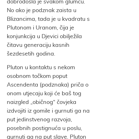
dobrodošla je svakom glumcu.
No ako je podznak zaista u
Blizancima, tada je u kvadratu s
Plutonom i Uranom, čija je
konjunkcija u Djevici obilježila
čitavu generaciju kasnih
šezdesetih godina.
Pluton u kontaktu s nekom
osobnom točkom poput
Ascendenta (podznaka) priča o
onom utjecaju koji će baš tog
naizgled „običnog“ čovjeka
izdvojiti iz gomile i gurnuti ga na
put jedinstvenog razvoja,
posebnih postignuća u poslu,
gurnuti ga na put slave. Pluton