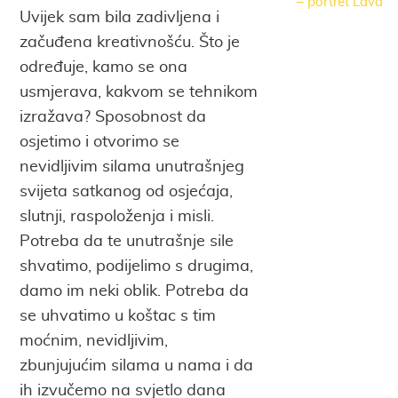
– portret Lava
Uvijek sam bila zadivljena i
začuđena kreativnošću. Što je
određuje, kamo se ona
usmjerava, kakvom se tehnikom
izražava? Sposobnost da
osjetimo i otvorimo se
nevidljivim silama unutrašnjeg
svijeta satkanog od osjećaja,
slutnji, raspoloženja i misli.
Potreba da te unutrašnje sile
shvatimo, podijelimo s drugima,
damo im neki oblik. Potreba da
se uhvatimo u koštac s tim
moćnim, nevidljivim,
zbunjujućim silama u nama i da
ih izvučemo na svjetlo dana