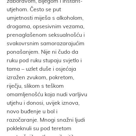
zaboravom, bijegom i instant-
utjehom. Često se put
umjetnosti miješa s alkoholom,
drogama, opsesivnim vezama,
prenaglašenom seksualnošću i
svakovrsnim samorazarajućim
ponašanjem. Nije ni čudo da
ruku pod ruku stupaju svjetlo i
tama – uzlet duše i osjećaja
izražen zvukom, pokretom,
riječju, slikom s teškom
omamljenošću koja nudi varljivu
utjehu i donosi, uvijek iznova,
novo buđenje u bol i
razočaranje. Mnogi snažni ljudi
pokleknuli su pod teretom