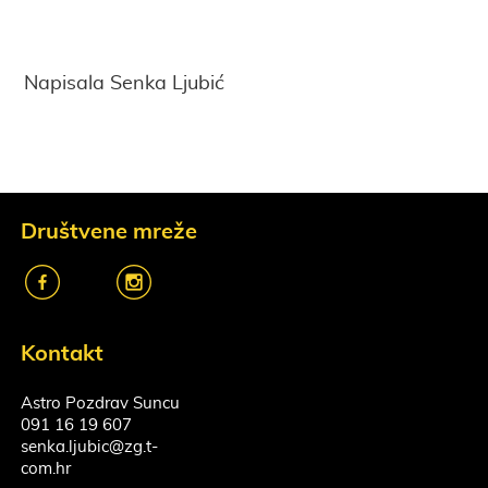
Napisala Senka Ljubić
Društvene mreže
k
o
Kontakt
Astro Pozdrav Suncu
091 16 19 607
senka.ljubic@zg.t-
com.hr