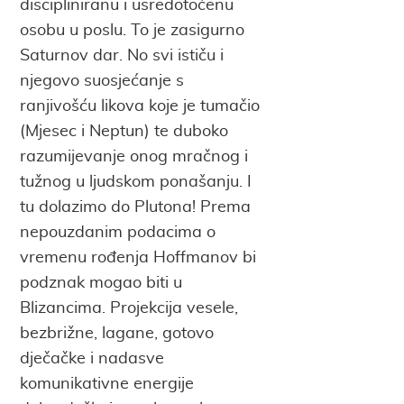
discipliniranu i usredotočenu
osobu u poslu. To je zasigurno
Saturnov dar. No svi ističu i
njegovo suosjećanje s
ranjivošću likova koje je tumačio
(Mjesec i Neptun) te duboko
razumijevanje onog mračnog i
tužnog u ljudskom ponašanju. I
tu dolazimo do Plutona! Prema
nepouzdanim podacima o
vremenu rođenja Hoffmanov bi
podznak mogao biti u
Blizancima. Projekcija vesele,
bezbrižne, lagane, gotovo
dječačke i nadasve
komunikativne energije