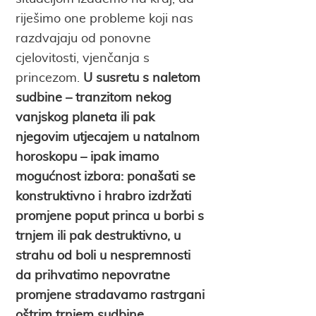
riješimo one probleme koji nas
razdvajaju od ponovne
cjelovitosti, vjenčanja s
princezom.
U susretu s naletom
sudbine – tranzitom nekog
vanjskog planeta ili pak
njegovim utjecajem u natalnom
horoskopu – ipak imamo
mogućnost izbora: ponašati se
konstruktivno i hrabro izdržati
promjene poput princa u borbi s
trnjem ili pak destruktivno, u
strahu od boli u nespremnosti
da prihvatimo nepovratne
promjene stradavamo rastrgani
oštrim trnjem sudbine.