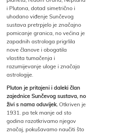
planeta, redom Urana, Neptuna
i Plutona, dotad simetrično i
uhodano viđenje Sunčevog
sustava pretrpjelo je značajno
pomicanje granica, no većina je
zapadnih astrologa prigrlila
nove članove i obogatila
vlastita tumačenja i
razumijevanje uloge i značaja
astrologije.
Pluton je pritajeni i daleki član
zajednice Sunčevog sustava, no
živi s nama oduvijek.
Otkriven je
1931. pa tek manje od sto
godina razotkrivamo njegov
značaj, pokušavamo naučiti što