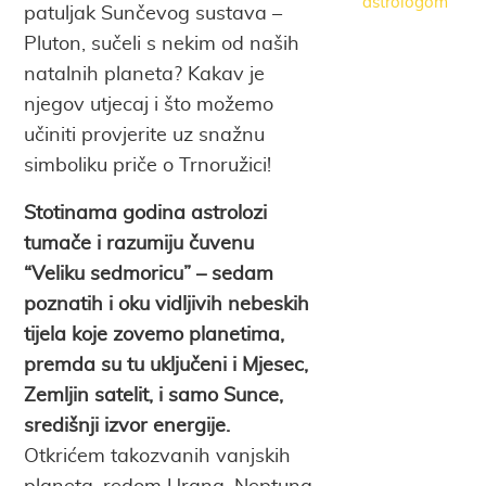
astrologom
patuljak Sunčevog sustava –
Pluton, sučeli s nekim od naših
natalnih planeta? Kakav je
njegov utjecaj i što možemo
učiniti provjerite uz snažnu
simboliku priče o Trnoružici!
Stotinama godina astrolozi
tumače i razumiju čuvenu
“Veliku sedmoricu” – sedam
poznatih i oku vidljivih nebeskih
tijela koje zovemo planetima,
premda su tu uključeni i Mjesec,
Zemljin satelit, i samo Sunce,
središnji izvor energije.
Otkrićem takozvanih vanjskih