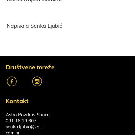
Napisala Senka Ljubić
Društvene mreže
k
o
Kontakt
Astro Pozdrav Suncu
091 16 19 607
senka.ljubic@zg.t-
com.hr