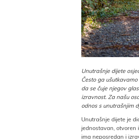
Unutrašnje dijete osjeć
Često ga ušutkavamo a
da se čuje njegov glas.
izravnost. Za našu oso
odnos s unutrašnjim d
Unutrašnje dijete je di
jednostavan, otvoren i
ima neposredan i izrava