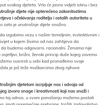
put svakog djeteta. Vrlo će jasno vidjeti istinu i bez
trašnje dijete nije opterećeno zakonitostima
tjeva i očekivanja roditelja i ostalih autoriteta u
 zato je unutrašnje dijete snažno.
da izgubimo vezu s našim temeljnim, instinktivnim i
vijet u kojem živimo od nas zahtijeva da
, da budemo odgovorni, racionalni. Ženama nije
i osjetljivi, brižni, ženski princip duše kojeg zovemo
možemo susresti u sebi kad pronađemo svoje
možda je još teže muškarcima zbog njihove
trašnjim djetetom iscrpljuje nas i odvaja od
g izvora snage i kreativnosti koji nas snaži i
o taj odnos, u svom ponašanju možemo postati
a, imati poremećaje prehrane, tražiti zadovoljstvo