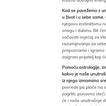
imamo dovoljno energij
Kad se povežemo s unu
u život i u sebe same.
njegovu instinktivnu 
snagu i dubinu. Bit ćem
sačuvati osjećaj za vla
razumijevanja za sebe
prepoznamo i igramo s
zaigrani prijatelj koji ć
Pomoću astrologije, z
kakvo je naše unutrašnj
iz njega izmamimo sre
povrede pa plače na s
zagrliti, ponovno steć
će i naše unutrašnje d