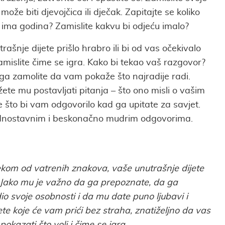
može biti djevojčica ili dječak. Zapitajte se koliko
 ima godina? Zamislite kakvu bi odjeću imalo?
trašnje dijete prišlo hrabro ili bi od vas očekivalo
amislite čime se igra. Kako bi tekao vaš razgovor?
i ga zamolite da vam pokaže što najradije radi.
žete mu postavljati pitanja – što ono misli o vašim
 što bi vam odgovorilo kad ga upitate za savjet.
jednostavnim i beskonačno mudrim odgovorima.
kom od vatrenih znakova, vaše unutrašnje dijete
. Jako mu je važno da ga prepoznate, da ga
io svoje osobnosti i da mu date puno ljubavi i
ete koje će vam prići bez straha, znatiželjno da vas
kazati što voli i čime se igra.