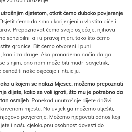
e za rad i druženje.
trašnjim djetetom, otkrit ćemo duboko povjerenje
Osjetit ćemo da smo ukorijenjeni u vlastito biće i
narav. Prepoznavat ćemo svoje osjećaje, njihovu
o senzibilni, ali u pravoj mjeri, tako što ćemo
stite granice. Bit ćemo otvoreni i puni
, kao i za druge. Ako pronađemo način da ga
e s njim, ono nam može biti mudri savjetnik,
e osnažiti naše osjećaje i intuiciju.
naka u kojem se nalazi Mjesec, možemo prepoznati
e dijete, kako se voli igrati, što mu je potrebno da
tan osmijeh.
Ponekad unutrašnje dijete doživi
krivenom mjestu. No uvijek ga možemo utješiti,
i njegovo povjerenje. Možemo njegovati odnos koji
ijete i našu cjelokupnu osobnost dovesti do