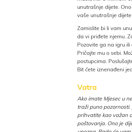
unutrašnje dijete. Ono 
vaše unutrašnje dijete
Zamislite bi li vam unu
da vi priđete njemu. Z
Pozovite ga na igru il
Pričajte mu o sebi. Mo
postupcima. Poslušajte
Bit ćete iznenađeni 
Vatra
Ako imate Mjesec u ne
traži puno pozornosti
prihvatite kao važan d
poštovanja. Ono je dij
upozna. Rado će vam po