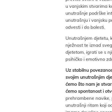
u vanjskim stvarima k
unutrašnje podrške int
unutrašnju i vanjsku 
odvesti i do bolesti.
Unutrašnjem djetetu, k
nježnost te iznad sveg
djetetom, igrati se s n
psihičko i emotivno zdr
Uz stabilnu povezanos
svojim unutrašnjim dje
ćemo što nam je stvarn
ćemo spontanost i otv
prehrambene navike, pr
unutrašnji ritam koji 