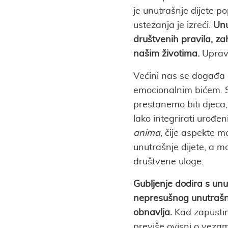
je unutrašnje dijete po
ustezanja je izreći.
Unu
društvenih pravila, zah
našim životima.
Upravo
Većini nas se događa 
emocionalnim bićem. S
prestanemo biti djeca
lako integrirati urođen
anima
, čije aspekte 
unutrašnje dijete, a 
društvene uloge.
Gubljenje dodira s unu
nepresušnog unutrašnje
obnavlja.
Kad zapustim
previše ovisni o vezam