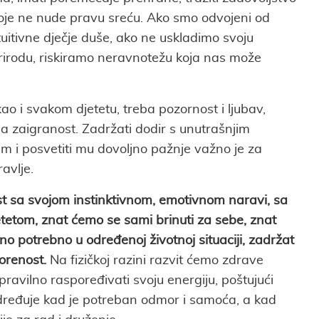
oje ne nude pravu sreću. Ako smo odvojeni od
uitivne dječje duše, ako ne uskladimo svoju
prirodu, riskiramo neravnotežu koja nas može
ao i svakom djetetu, treba pozornost i ljubav,
a zaigranost. Zadržati dodir s unutrašnjim
jim i posvetiti mu dovoljno pažnje važno je za
avlje.
t sa svojom instinktivnom, emotivnom naravi, sa
tetom, znat ćemo se sami brinuti za sebe, znat
o potrebno u određenoj životnoj situaciji, zadržat
orenost.
Na fizičkoj razini razvit ćemo zdrave
avilno raspoređivati svoju energiju, poštujući
određuje kad je potreban odmor i samoća, a kad