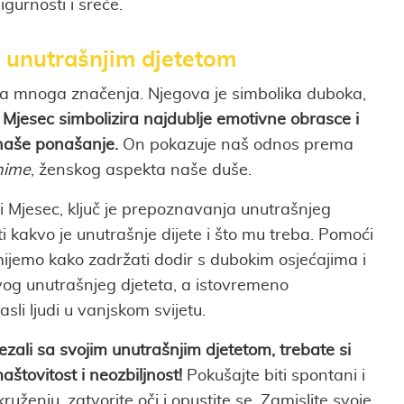
gurnosti i sreće.
s unutrašnjim djetetom
ima mnoga značenja. Njegova je simbolika duboka,
.
Mjesec simbolizira najdublje emotivne obrasce i
 naše ponašanje.
On pokazuje naš odnos prema
nime
, ženskog aspekta naše duše.
i Mjesec, ključ je prepoznavanja unutrašnjeg
ti kakvo je unutrašnje dijete i što mu treba. Pomoći
ijemo kako zadržati dodir s dubokim osjećajima i
og unutrašnjeg djeteta, a istovremeno
sli ljudi u vanjskom svijetu.
ezali sa svojim unutrašnjim djetetom, trebate si
aštovitost i neozbiljnost!
Pokušajte biti spontani i
uženju, zatvorite oči i opustite se. Zamislite svoje