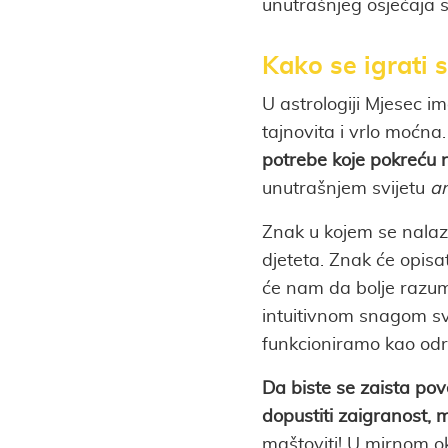
unutrašnjeg osjećaja si
Kako se igrati 
U astrologiji Mjesec 
tajnovita i vrlo moćna
potrebe koje pokreću
unutrašnjem svijetu
a
Znak u kojem se nalaz
djeteta. Znak će opisa
će nam da bolje razum
intuitivnom snagom sv
funkcioniramo kao odra
Da biste se zaista pov
dopustiti zaigranost, m
maštoviti! U mirnom okr