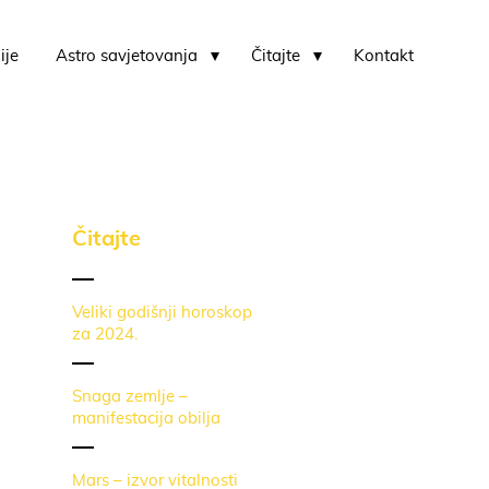
ije
Astro savjetovanja
Čitajte
Kontakt
Karmički horoskop i karmički usporedni horoskop
Čitajte
Veliki godišnji horoskop
za 2024.
Snaga zemlje –
manifestacija obilja
Mars – izvor vitalnosti