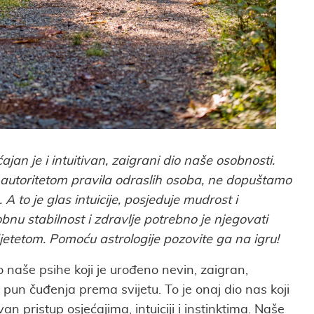
ajan je i intuitivan, zaigrani dio naše osobnosti.
utoritetom pravila odraslih osoba, ne dopuštamo
 A to je glas intuicije, posjeduje mudrost i
bnu stabilnost i zdravlje potrebno je njegovati
jetetom. Pomoću astrologije pozovite ga na igru!
o naše psihe koji je urođeno nevin, zaigran,
 pun čuđenja prema svijetu. To je onaj dio nas koji
n pristup osjećajima, intuiciji i instinktima. Naše