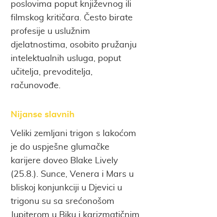
poslovima poput književnog ili
filmskog kritičara. Često birate
profesije u uslužnim
djelatnostima, osobito pružanju
intelektualnih usluga, poput
učitelja, prevoditelja,
računovođe.
Nijanse slavnih
Veliki zemljani trigon s lakoćom
je do uspješne glumačke
karijere doveo Blake Lively
(25.8.). Sunce, Venera i Mars u
bliskoj konjunkciji u Djevici u
trigonu su sa srećonošom
Jupiterom u Biku i karizmatičnim