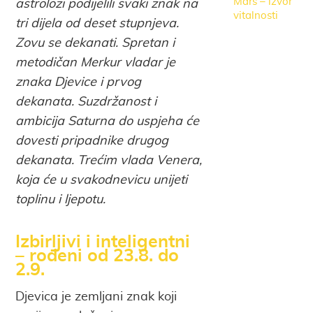
Mars – izvor
astrolozi podijelili svaki znak na
vitalnosti
tri dijela od deset stupnjeva.
Zovu se dekanati. Spretan i
metodičan Merkur vladar je
znaka Djevice i prvog
dekanata. Suzdržanost i
ambicija Saturna do uspjeha će
dovesti pripadnike drugog
dekanata. Trećim vlada Venera,
koja će u svakodnevicu unijeti
toplinu i ljepotu.
Izbirljivi i inteligentni
– rođeni od 23.8. do
2.9.
Djevica je zemljani znak koji