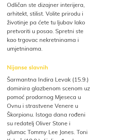
Odličan ste dizajner interijera,
arhitekt, stilist. Volite prirodu i
životinje pa ćete tu ljubav lako
pretvoriti u posao. Spretni ste
kao trgovac nekretninama i
umjetninama.
Nijanse slavnih
Šarmantna Indira Levak (15.9.)
dominira glazbenom scenom uz
pomoć prodornog Mjeseca u
Ovnu i strastvene Venere u
Škorpionu. Istoga dana rođeni
su redatelj Oliver Stone i
glumac Tommy Lee Jones. Toni