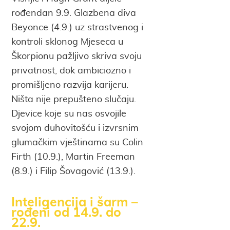
rođendan 9.9. Glazbena diva
Beyonce (4.9.) uz strastvenog i
kontroli sklonog Mjeseca u
Škorpionu pažljivo skriva svoju
privatnost, dok ambiciozno i
promišljeno razvija karijeru.
Ništa nije prepušteno slučaju.
Djevice koje su nas osvojile
svojom duhovitošću i izvrsnim
glumačkim vještinama su Colin
Firth (10.9.), Martin Freeman
(8.9.) i Filip Šovagović (13.9.).
Inteligencija i šarm –
rođeni od 14.9. do
22.9.