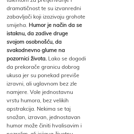
talentom za pretjerivanje i
dramatičnost te su izvanredni
zabavljači koji izazivaju grohote
smijeha.
Humor je način da se
istaknu, da zadive druge
svojom osobnošću, da
svakodnevno glume na
pozornici života.
Lako se dogodi
da prekorače granicu dobrog
ukusa jer su ponekad previše
izravni, ali uglavnom bez zle
namjere. Vole jednostavnu
vrstu humora, bez velikih
apstrakcija. Nekima se taj
snažan, izravan, jednostavan
humor može činiti hvalisavim i