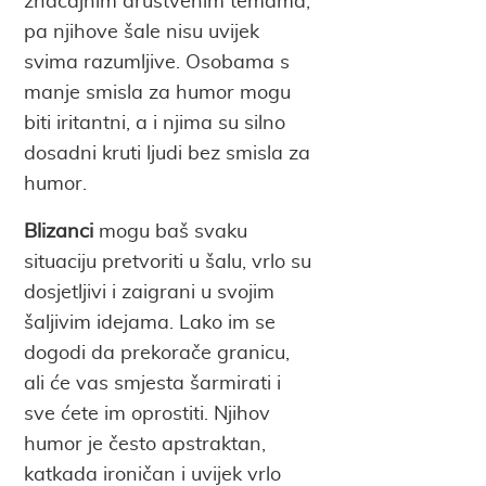
značajnim društvenim temama,
pa njihove šale nisu uvijek
svima razumljive. Osobama s
manje smisla za humor mogu
biti iritantni, a i njima su silno
dosadni kruti ljudi bez smisla za
humor.
Blizanci
mogu baš svaku
situaciju pretvoriti u šalu, vrlo su
dosjetljivi i zaigrani u svojim
šaljivim idejama. Lako im se
dogodi da prekorače granicu,
ali će vas smjesta šarmirati i
sve ćete im oprostiti. Njihov
humor je često apstraktan,
katkada ironičan i uvijek vrlo