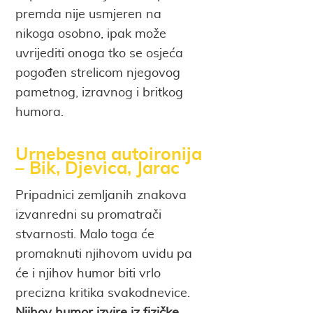
premda nije usmjeren na
nikoga osobno, ipak može
uvrijediti onoga tko se osjeća
pogođen strelicom njegovog
pametnog, izravnog i britkog
humora.
Urnebesna autoironija
– Bik, Djevica, Jarac
Pripadnici zemljanih znakova
izvanredni su promatrači
stvarnosti. Malo toga će
promaknuti njihovom uvidu pa
će i njihov humor biti vrlo
precizna kritika svakodnevice.
Njihov humor izvire iz fizičke