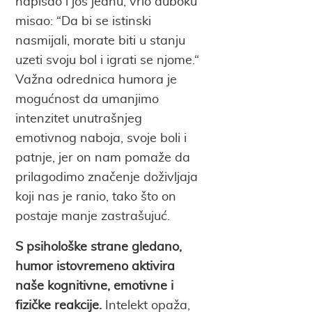
napisao i još jednu, vrlo duboku
misao: “Da bi se istinski
nasmijali, morate biti u stanju
uzeti svoju bol i igrati se njome.“
Važna odrednica humora je
mogućnost da umanjimo
intenzitet unutrašnjeg
emotivnog naboja, svoje boli i
patnje, jer on nam pomaže da
prilagodimo značenje doživljaja
koji nas je ranio, tako što on
postaje manje zastrašujuć.
S psihološke strane gledano,
humor istovremeno aktivira
naše kognitivne, emotivne i
fizičke reakcije.
Intelekt opaža,