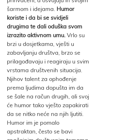
prihvaćeni, a osvajaju ih svojim
šarmom i idejama.
Humor
koriste i da bi se svidjeli
drugima te dali oduška svom
izrazito aktivnom umu.
Vrlo su
brzi u dosjetkama, vješti u
zabavljanju društva, brzo se
prilagođavaju i reagiraju u svim
vrstama društvenih situacija.
Njihov talent za ophođenje
prema ljudima dopušta im da
se šale na račun drugih, ali svoj
će humor tako vješto zapakirati
da se nitko neće na njih ljutiti.
Humor im je pomalo
apstraktan, često se bavi