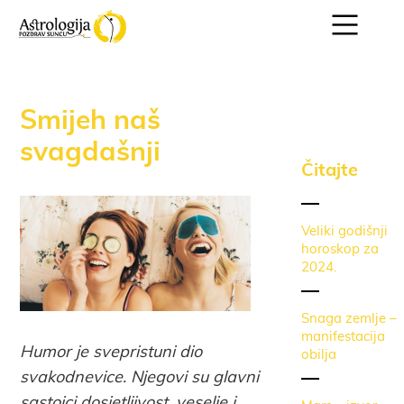
Smijeh naš
svagdašnji
Čitajte
Veliki godišnji
horoskop za
2024.
Snaga zemlje –
manifestacija
Humor je svepristuni dio
obilja
svakodnevice. Njegovi su glavni
sastojci dosjetljivost, veselje i