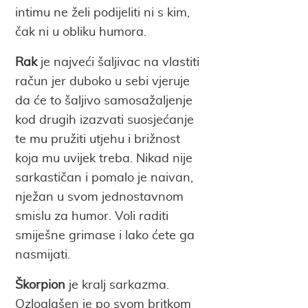
intimu ne želi podijeliti ni s kim,
čak ni u obliku humora.
Rak
je najveći šaljivac na vlastiti
račun jer duboko u sebi vjeruje
da će to šaljivo samosažaljenje
kod drugih izazvati suosjećanje
te mu pružiti utjehu i brižnost
koja mu uvijek treba. Nikad nije
sarkastičan i pomalo je naivan,
nježan u svom jednostavnom
smislu za humor. Voli raditi
smiješne grimase i lako ćete ga
nasmijati.
Škorpion
je kralj sarkazma.
Ozloglašen je po svom britkom