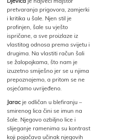
Djevica
je najveći majstor
pretvaranja prigovora, zamjerki
i kritika u šale. Njen stil je
profinjen, šale su vješto
ispričane, a sve proizlaze iz
vlastitog odnosa prema svijetu i
drugima. Na vlastiti račun šali
se žalopojkama, što nam je
izuzetno smiješno jer se u njima
prepoznajemo, a pritom se ne
osjećamo uvrijeđeno.
Jarac
je odličan u blefiranju –
smirenog lica čini se imun na
šale. Njegovo ozbiljno lice i
slijeganje ramenima su kontrast
koji pojačava učinak njegovih