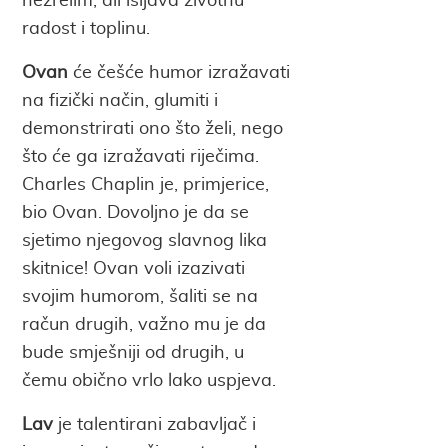
nezrelim, ali isijava životnu
radost i toplinu.
Ovan
će češće humor izražavati
na fizički način, glumiti i
demonstrirati ono što želi, nego
što će ga izražavati riječima.
Charles Chaplin je, primjerice,
bio Ovan. Dovoljno je da se
sjetimo njegovog slavnog lika
skitnice! Ovan voli izazivati
svojim humorom, šaliti se na
račun drugih, važno mu je da
bude smješniji od drugih, u
čemu obično vrlo lako uspjeva.
Lav
je talentirani zabavljač i