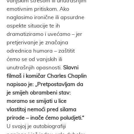
vanjskim stresom ili unutrašnjim
emotivnim pritiskom. Ako
naglasimo ironične ili apsurdne
aspekte situacije te ih
dramatiziramo i uvećamo – jer
pretjerivanje je značajna
odrednica humora – zaštitit
ćemo se od vanjskih ili
unutrašnjih opasnosti.
Slavni
filmaš i komičar Charles Chaplin
napisao je: „Pretpostavljam da
je smijeh obrambeni stav:
moramo se smijati u lice
vlastitoj nemoći pred silama
prirode – inače ćemo poludjeti.“
U svojoj je autobiografiji