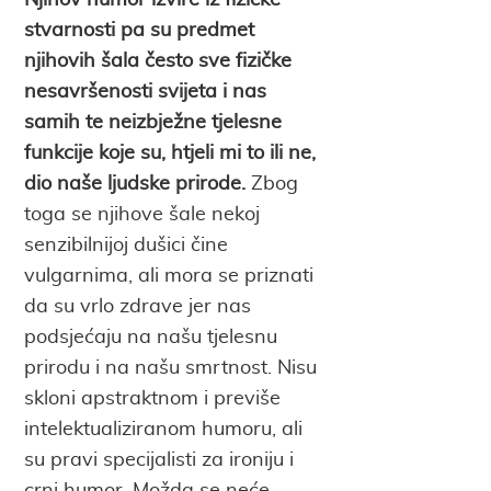
stvarnosti pa su predmet
njihovih šala često sve fizičke
nesavršenosti svijeta i nas
samih te neizbježne tjelesne
funkcije koje su, htjeli mi to ili ne,
dio naše ljudske prirode.
Zbog
toga se njihove šale nekoj
senzibilnijoj dušici čine
vulgarnima, ali mora se priznati
da su vrlo zdrave jer nas
podsjećaju na našu tjelesnu
prirodu i na našu smrtnost. Nisu
skloni apstraktnom i previše
intelektualiziranom humoru, ali
su pravi specijalisti za ironiju i
crni humor. Možda se neće