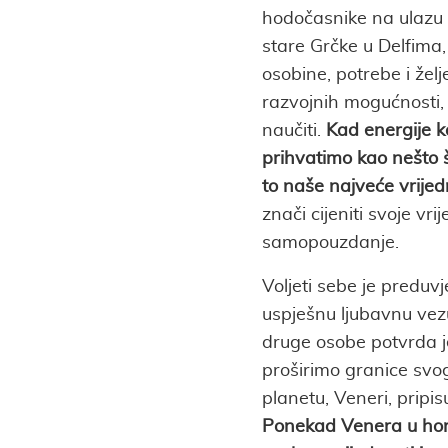
hodočasnike na ulazu 
stare Grčke u Delfima,
osobine, potrebe i žel
razvojnih mogućnosti, 
naučiti.
Kad energije k
prihvatimo kao nešto š
to naše najveće vrijed
znači cijeniti svoje vr
samopouzdanje.
Voljeti sebe je preduvj
uspješnu ljubavnu vez
druge osobe potvrda je 
proširimo granice svog 
planetu, Veneri, pripisu
Ponekad Venera u hor