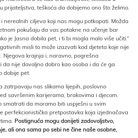
u prijateljstva, teškoća da dobijemo ono što želimo.
i nerealnih ciljeva koji nas mogu potkopati. Možda
tnom pokušaju da vas potakne na učenje bar
ko je Jasna dobila pet, i ti bi mogla malo više učiti.“
ativnih misli to može izazvati kod djeteta koje nije
. Njegova krajnja i, naravno, pogrešna
i da nije dovoljno dobro kao osoba i da će ga
 dobije pet.
 zatrpavaju nas slikama lijepih, poslovno
gled savršenim karijerama, brakovima i djecom.
o smatrati da moramo biti uspješni u svim
je perfekcionistička pretpostavka koja izjednačava
stima.
Postignuća mogu donijeti zadovoljstvo,
je, ali ona sama po sebi ne čine naše osobne,