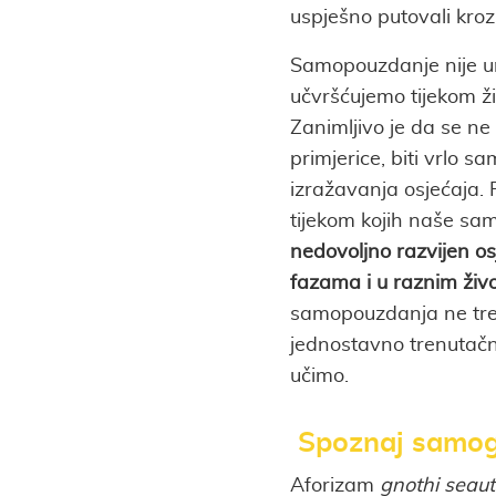
uspješno putovali kroz 
Samopouzdanje nije ur
učvršćujemo tijekom ži
Zanimljivo je da se n
primjerice, biti vrlo 
izražavanja osjećaja. 
tijekom kojih naše sa
nedovoljno razvijen o
fazama i u raznim živ
samopouzdanja ne tr
jednostavno trenutačn
učimo.
Spoznaj samo
Aforizam
gnothi seau