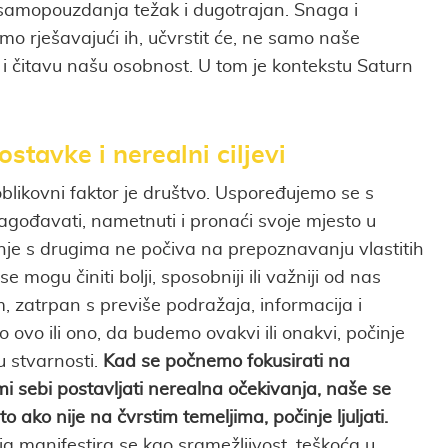
 samopouzdanja težak i dugotrajan. Snaga i
amo rješavajući ih, učvrstit će, ne samo naše
 čitavu našu osobnost. U tom je kontekstu Saturn
stavke i nerealni ciljevi
 oblikovni faktor je društvo. Uspoređujemo se s
agođavati, nametnuti i pronaći svoje mjesto u
nje s drugima ne počiva na prepoznavanju vlastitih
e mogu činiti bolji, sposobniji ili važniji od nas
 zatrpan s previše podražaja, informacija i
 ovo ili ono, da budemo ovakvi ili onakvi, počinje
ku stvarnosti.
Kad se počnemo fokusirati na
ami sebi postavljati nerealna očekivanja, naše se
ako nije na čvrstim temeljima, počinje ljuljati.
manifestira se kao sramežljivost, teškoća u