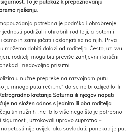
esigurnost. To je putokaz k prepoznavanju
prema rješenju.
amopouzdanja potrebna je podrška i ohrabrenje
jednosti podržali i ohrabrili roditelji, a potom i
ćemo ih sami jačati i oslanjati se na njih. Prva i
u možemo dobiti dolazi od roditelja. Često, uz svu
eri, roditelji mogu biti previše zahtjevni i kritični,
ponekad i nedovoljno prisutni.
oliziraju nužne prepreke na razvojnom putu.
je mnogo puta reći „ne“ da se ne bi ozlijedilo ili
Retrogradno kretanje Saturna ili njegov napeti
e na složen odnos s jednim ili oba roditelja.
čaju tih nužnih „ne“ bilo više nego što je potrebno
i sigurnosti, uzrokovali upravo suprotno –
napetosti nije uvijek lako savladati, ponekad je put