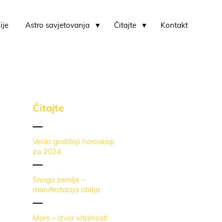
ije
Astro savjetovanja
Čitajte
Kontakt
Karmički horoskop i karmički usporedni horoskop
Čitajte
Veliki godišnji horoskop
za 2024.
Snaga zemlje –
manifestacija obilja
Mars – izvor vitalnosti