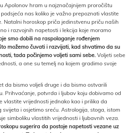
u Apolonov hram u najznačajnijem proročištu
 podsjeća nas koliko je važno prepoznati vlastite
je. Natalni horoskop priča jedinstvenu priču naših
no i razvojnih napetosti i lekcija koje moramo
oje smo dobili na raspolaganje rođenjem
to možemo čuvati i razvijati, kad shvatimo da su
nosti, tada počinjemo voljeti sami sebe.
Voljeti sebe
ijednosti, a one su temelj na kojem gradimo svoje
et da bismo voljeli druge i da bismo ostvarili
u. Prihvaćanje, potvrda i ljubav koju dobivamo od
vlastite vrijednosti jednako kao i prilika da
svijeta i osjetimo sreću. Astrologija, stoga, istom
je simboliku vlastitih vrijednosti i ljubavnih veza.
oskopu sugerira da postoje napetosti vezane uz