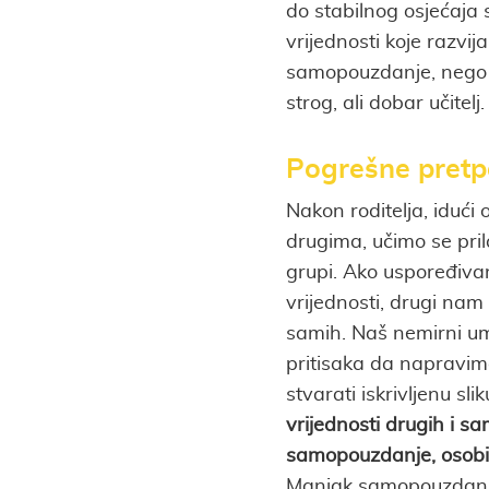
do stabilnog osjećaja
vrijednosti koje razvij
samopouzdanje, nego i
strog, ali dobar učitelj.
Pogrešne pretpo
Nakon roditelja, idući
drugima, učimo se pril
grupi. Ako uspoređiva
vrijednosti, drugi nam s
samih. Naš nemirni um,
pritisaka da napravimo
stvarati iskrivljenu sli
vrijednosti drugih i s
samopouzdanje, osobito 
Manjak samopouzdanja 