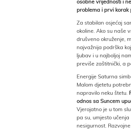
osobne vrijednosti i n
problema i prvi korak 
Za stabilan osjećaj s
okoline. Ako su naše vri
drušveno okruženje, mi 
najvažnija podrška koj
ljubav i u najboljoj namj
previše zaštitnički, a 
Energije Saturna simb
Malom djetetu potrebno 
napravilo neku štetu.
odnos sa Suncem upućuj
Vjerojatno je u tom slu
pa su, umjesto učenja 
nesigurnost. Razvojne 