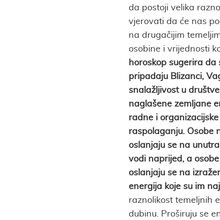
da postoji velika razn
vjerovati da će nas p
na drugačijim temelji
osobine i vrijednosti k
horoskop sugerira da 
pripadaju Blizanci, Vag
snalažljivost u društv
naglašene zemljane ene
radne i organizacijske
raspolaganju. Osobe n
oslanjaju se na unutraš
vodi naprijed, a osobe
oslanjaju se na izražen
energija koje su im naj
raznolikost temeljnih
dubinu. Proširuju se en