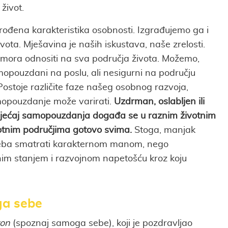
život.
ođena karakteristika osobnosti. Izgrađujemo ga i
vota. Mješavina je naših iskustava, naše zrelosti.
e mora odnositi na sva područja života. Možemo,
samopouzdani na poslu, ali nesigurni na području
Postoje različite faze našeg osobnog razvoja,
mopouzdanje može varirati.
Uzdrman, oslabljen ili
sjećaj samopouzdanja događa se u raznim životnim
otnim područjima gotovo svima.
Stoga, manjak
eba smatrati karakternom manom, nego
im stanjem i razvojnom napetošću kroz koju
ga sebe
ton
(spoznaj samoga sebe), koji je pozdravljao