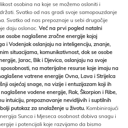
olikost osobina na koje se možemo osloniti i
održati. Svatko od nas gradi svoje samopouzdanje
ma. Svatko od nas prepoznaje u sebi drugačije
oje daju oslonac.
Već na prvi pogled natalni
se osobe naglašene zračne energije kojoj
a i Vodenjak oslanjaju na inteligenciju, znanje,
enim situacijama, komunikativnost, dok se osobe
rgije, Jarac, Bik i Djevica, oslanjaju na svoje
 sposobnosti, na materijalne resurse koje imaju na
aglašene vatrene energije Ovna, Lava i Strijelca
nji osjećaj snage, na vizije i entuzijazam koji ih
 naglašene vodene energije, Rak, Škorpion i Ribe,
u intuiciju, prepoznavanje nevidljivih i suptilnih
bolji putokaz za snalaženje u životu.
Kombinirajući
 energija Sunca i Mjeseca osobnost dobiva snagu i
ergije i potencijali koje razvijamo da bismo