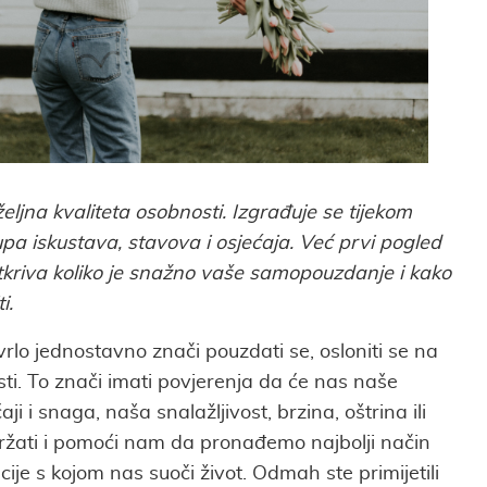
jna kvaliteta osobnosti. Izgrađuje se tijekom
pa iskustava, stavova i osjećaja. Već prvi pogled
tkriva koliko je snažno vaše samopouzdanje i kako
i.
lo jednostavno znači pouzdati se, osloniti se na
ti. To znači imati povjerenja da će nas naše
ji i snaga, naša snalažljivost, brzina, oštrina ili
žati i pomoći nam da pronađemo najbolji način
ije s kojom nas suoči život. Odmah ste primijetili