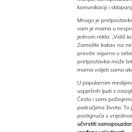
komunikaciji i sklapanj
Mnogo je pretpostavki 
vam je mama u nespre
jednom rekla: „Vidiš ka
Zamislite kakav niz neg
previše sigurno u sebe
pretpostavka može bit
mama voljeti samo ako
U popularnim medijima
uspješnih ljudi s naiz
Često i sami počinjem
područjima života. To 
postignuća s vrijedno
učvrstiti samopouzdan