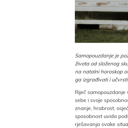
Samopouzdanje je požel
života od složenog sku
na natalni horoskop o
ga izgrađivati i učvrstit
Riječ samopouzdanje vr
sebe i svoje sposobnos
znanje, hrabrost, osjeća
sposobnost uvida podr
rješavanja svake situac