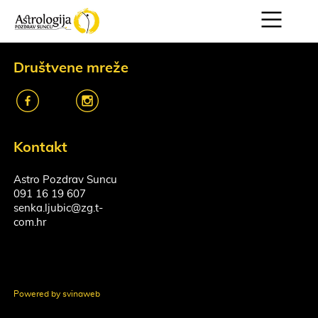
Društvene mreže
k
o
Kontakt
Astro Pozdrav Suncu
091 16 19 607
senka.ljubic@zg.t-
com.hr
Powered by svinaweb