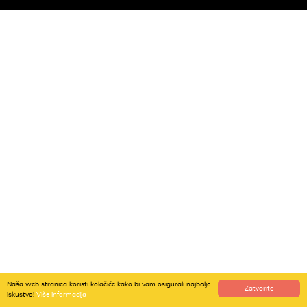
Naša web stranica koristi kolačiće kako bi vam osigurali najbolje
Zatvorite
iskustvo!
Više informacija