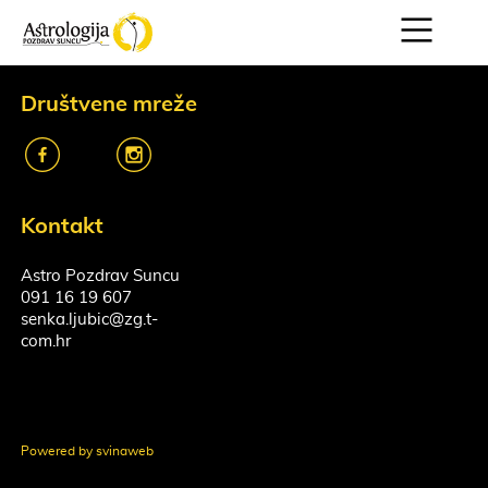
Društvene mreže
k
o
Kontakt
Astro Pozdrav Suncu
091 16 19 607
senka.ljubic@zg.t-
com.hr
Powered by svinaweb