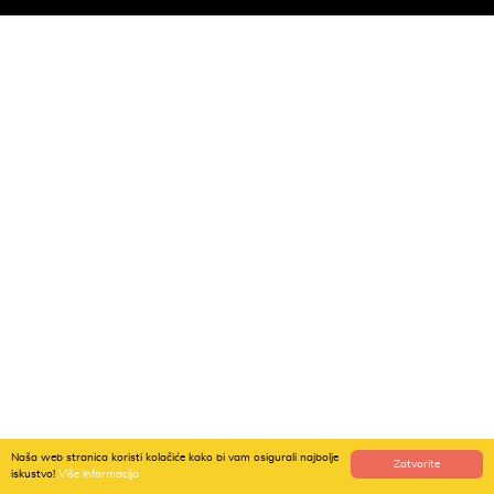
Naša web stranica koristi kolačiće kako bi vam osigurali najbolje
Zatvorite
iskustvo!
Više informacija