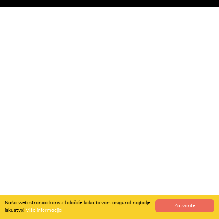
Naša web stranica koristi kolačiće kako bi vam osigurali najbolje
Zatvorite
iskustvo!
Više informacija