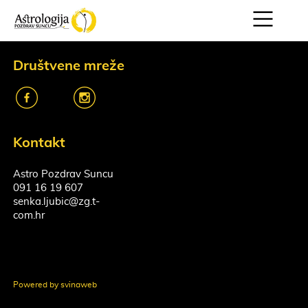
Društvene mreže
k
o
Kontakt
Astro Pozdrav Suncu
091 16 19 607
senka.ljubic@zg.t-
com.hr
Powered by svinaweb