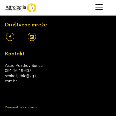
Društvene mreže
k
o
Kontakt
Astro Pozdrav Suncu
091 16 19 607
senka.ljubic@zg.t-
com.hr
Powered by svinaweb