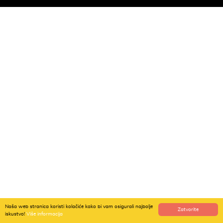
Naša web stranica koristi kolačiće kako bi vam osigurali najbolje
Zatvorite
iskustvo!
Više informacija