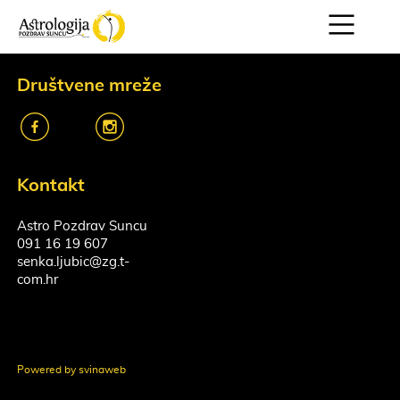
Društvene mreže
k
o
Kontakt
Astro Pozdrav Suncu
091 16 19 607
senka.ljubic@zg.t-
com.hr
Powered by svinaweb