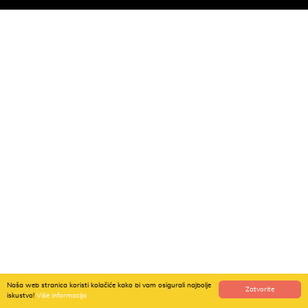
Naša web stranica koristi kolačiće kako bi vam osigurali najbolje
Zatvorite
iskustvo!
Više informacija