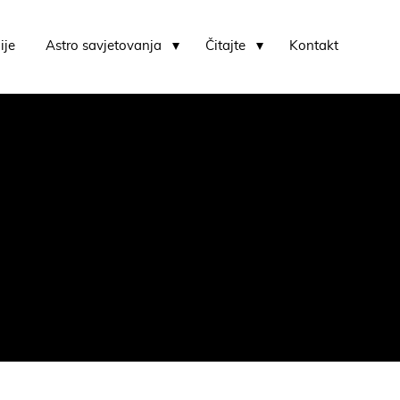
ije
Astro savjetovanja
Čitajte
Kontakt
Karmički horoskop i karmički usporedni horoskop