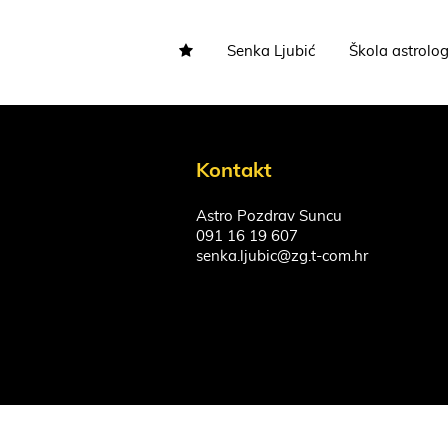
Senka Ljubić
Škola astrolog
Kontakt
Astro Pozdrav Suncu
091 16 19 607
senka.ljubic@zg.t-com.hr