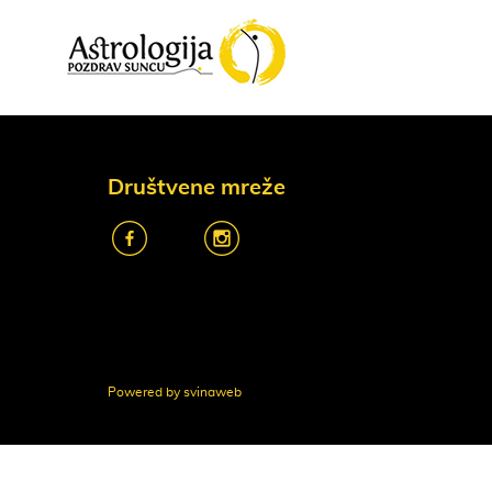
Društvene mreže
k
o
Powered by svinaweb