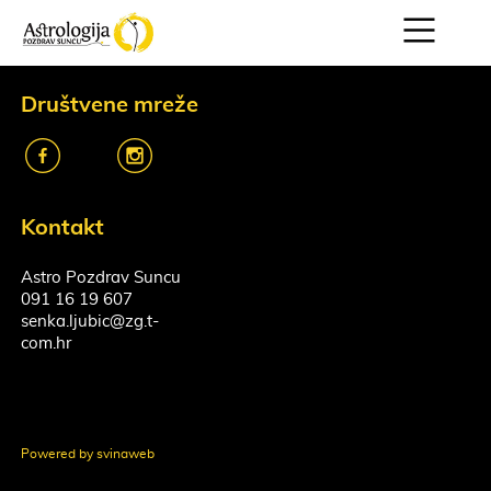
Društvene mreže
k
o
Kontakt
Astro Pozdrav Suncu
091 16 19 607
senka.ljubic@zg.t-
com.hr
Powered by svinaweb