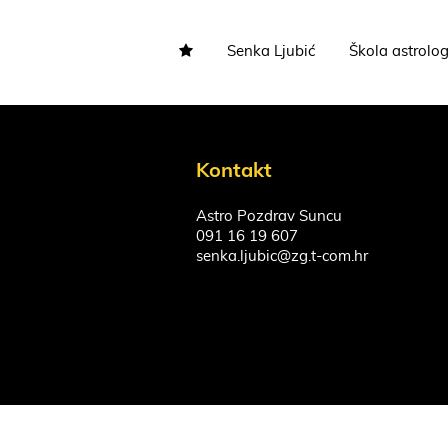
Senka Ljubić
Škola astrolog
Kontakt
Astro Pozdrav Suncu
091 16 19 607
senka.ljubic@zg.t-com.hr