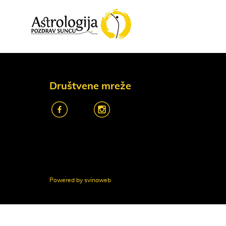
Društvene mreže
k
o
Powered by svinaweb