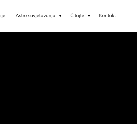
ije
Astro savjetovanja
Čitajte
Kontakt
Karmički horoskop i karmički usporedni horoskop