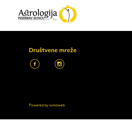
Društvene mreže
k
o
Powered by svinaweb