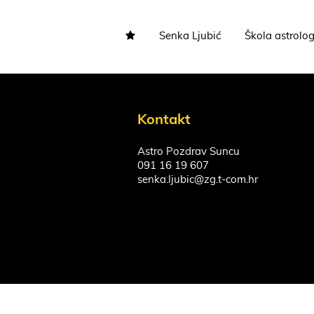
Senka Ljubić
Škola astrolog
Kontakt
Astro Pozdrav Suncu
091 16 19 607
senka.ljubic@zg.t-com.hr