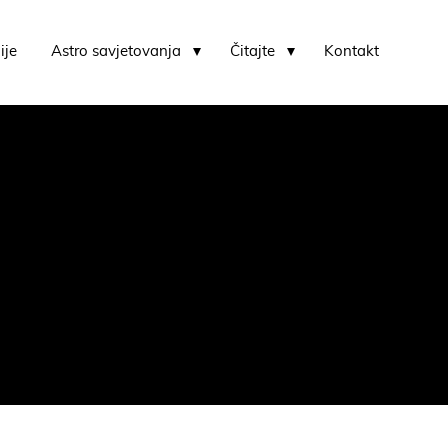
ije
Astro savjetovanja
Čitajte
Kontakt
Karmički horoskop i karmički usporedni horoskop