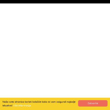
Naša web stranica koristi kolačiće kako bi vam osigurali najbolje
Zatvorite
iskustvo!
Više informacija