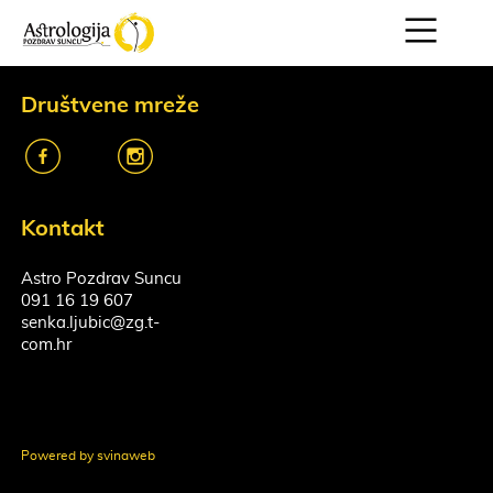
Društvene mreže
k
o
Kontakt
Astro Pozdrav Suncu
091 16 19 607
senka.ljubic@zg.t-
com.hr
Powered by svinaweb