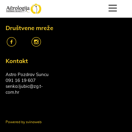
Društvene mreže
k
o
Kontakt
Astro Pozdrav Suncu
091 16 19 607
senka.ljubic@zg.t-
com.hr
Powered by svinaweb