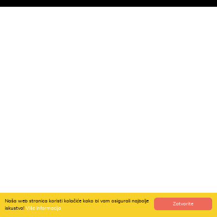
Naša web stranica koristi kolačiće kako bi vam osigurali najbolje
Zatvorite
iskustvo!
Više informacija