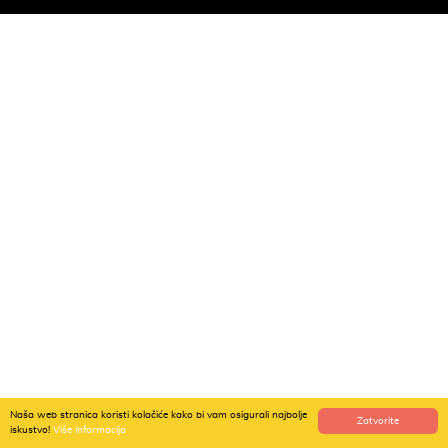
Naša web stranica koristi kolačiće kako bi vam osigurali najbolje
Zatvorite
iskustvo!
Više informacija